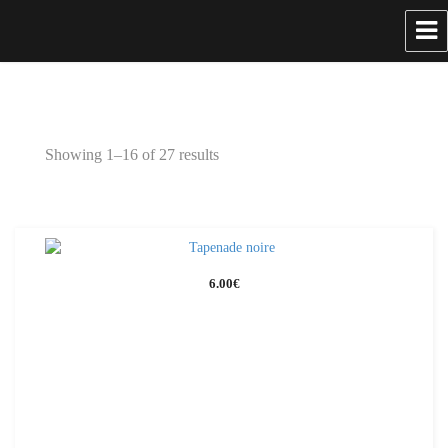
Showing 1–16 of 27 results
6.00
€