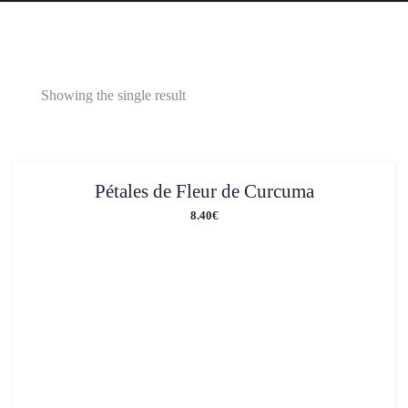
Skip
Blog
A
Contact
Mon
CGV
Mes
to
propos
compte
partenaires
content
Showing the single result
Pétales de Fleur de Curcuma
8.40
€