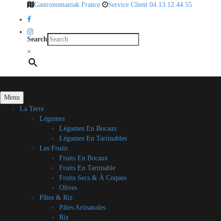
Gastronomaniak France
Service Client 04.13.12.44.55
Search
×
Menu
La Terre
Légumes
Légumes En Bocaux
Légumes En Tartinables
Les Fruits
Fruits En Bocaux
Fruits En Tartinable
Fruits Secs & À Coques
Olives
Pâtes & Riz
Pâtes Artisanales
Riz