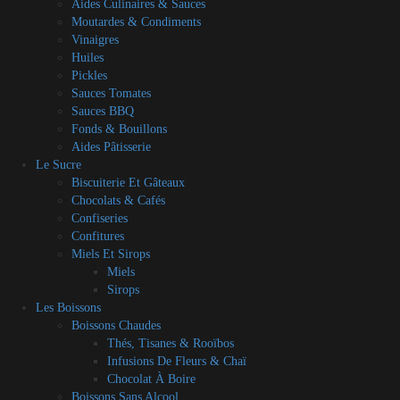
Aides Culinaires & Sauces
Moutardes & Condiments
Vinaigres
Huiles
Pickles
Sauces Tomates
Sauces BBQ
Fonds & Bouillons
Aides Pâtisserie
Le Sucre
Biscuiterie Et Gâteaux
Chocolats & Cafés
Confiseries
Confitures
Miels Et Sirops
Miels
Sirops
Les Boissons
Boissons Chaudes
Thés, Tisanes & Rooïbos
Infusions De Fleurs & Chaï
Chocolat À Boire
Boissons Sans Alcool