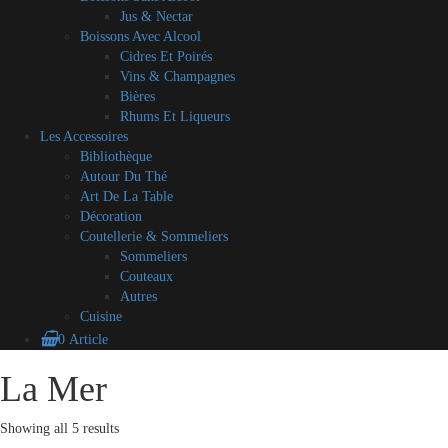
Jus & Nectar
Boissons Avec Alcool
Cidres Et Poirés
Vins & Champagnes
Bières
Rhums Et Liqueurs
Les Accessoires
Bibliothèque
Autour Du Thé
Art De La Table
Décoration
Coutellerie & Sommeliers
Sommeliers
Couteaux
Autres
Cuisine
0 Article
Blog
A
Contact
Mon
CGV
Mes
La Mer
Skip
propos
compte
partenaires
to
content
Showing all 5 results