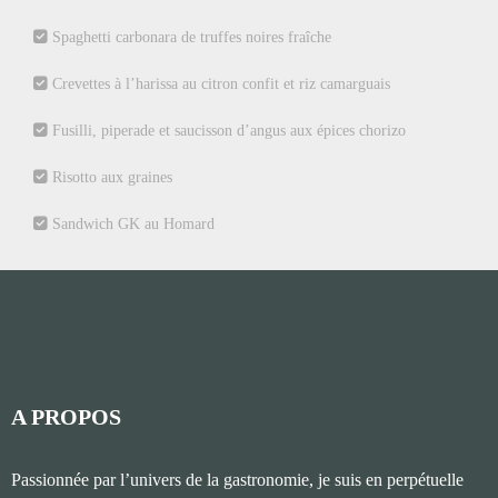
Spaghetti carbonara de truffes noires fraîche
Crevettes à l’harissa au citron confit et riz camarguais
Fusilli, piperade et saucisson d’angus aux épices chorizo
Risotto aux graines
Sandwich GK au Homard
A PROPOS
Passionnée par l’univers de la gastronomie, je suis en perpétuelle