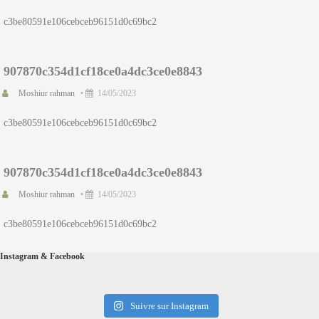
c3be80591e106cebceb96151d0c69bc2
907870c354d1cf18ce0a4dc3ce0e8843
Moshiur rahman
•
14/05/2023
c3be80591e106cebceb96151d0c69bc2
907870c354d1cf18ce0a4dc3ce0e8843
Moshiur rahman
•
14/05/2023
c3be80591e106cebceb96151d0c69bc2
Instagram & Facebook
Suivre sur Instagram