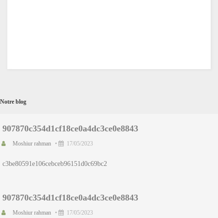
Notre blog
907870c354d1cf18ce0a4dc3ce0e8843
Moshiur rahman
•
17/05/2023
c3be80591e106cebceb96151d0c69bc2
907870c354d1cf18ce0a4dc3ce0e8843
Moshiur rahman
•
17/05/2023