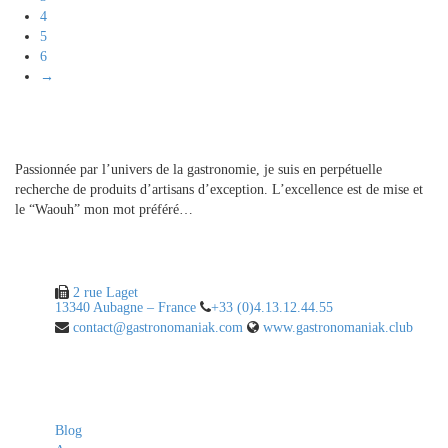
4
5
6
→
A propos
Passionnée par l’univers de la gastronomie, je suis en perpétuelle
recherche de produits d’artisans d’exception. L’excellence est de mise et
le “Waouh” mon mot préféré…
Contact
2 rue Laget
13340 Aubagne – France
+33 (0)4.13.12.44.55
contact@gastronomaniak.com
www.gastronomaniak.club
Liens utiles
Blog