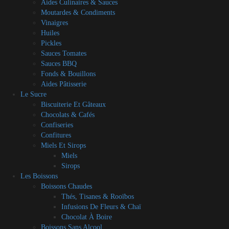
Aides Culinaires & Sauces
Moutardes & Condiments
Vinaigres
Huiles
Pickles
Sauces Tomates
Sauces BBQ
Fonds & Bouillons
Aides Pâtisserie
Le Sucre
Biscuiterie Et Gâteaux
Chocolats & Cafés
Confiseries
Confitures
Miels Et Sirops
Miels
Sirops
Les Boissons
Boissons Chaudes
Thés, Tisanes & Rooïbos
Infusions De Fleurs & Chaï
Chocolat À Boire
Boissons Sans Alcool