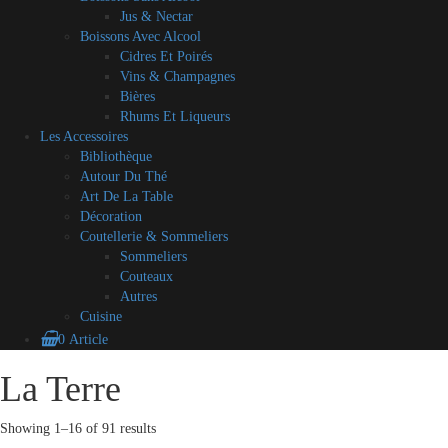
Jus & Nectar
Boissons Avec Alcool
Cidres Et Poirés
Vins & Champagnes
Bières
Rhums Et Liqueurs
Les Accessoires
Bibliothèque
Autour Du Thé
Art De La Table
Décoration
Coutellerie & Sommeliers
Sommeliers
Couteaux
Autres
Cuisine
0 Article
Blog
A
Contact
Mon
CGV
Mes
La Terre
Skip
propos
compte
partenaires
to
content
Showing 1–16 of 91 results