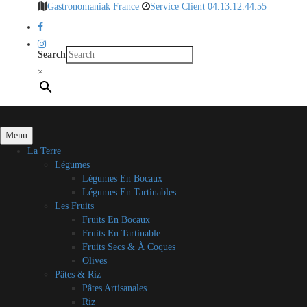
Gastronomaniak France
Service Client 04.13.12.44.55
Search
×
Menu
La Terre
Légumes
Légumes En Bocaux
Légumes En Tartinables
Les Fruits
Fruits En Bocaux
Fruits En Tartinable
Fruits Secs & À Coques
Olives
Pâtes & Riz
Pâtes Artisanales
Riz