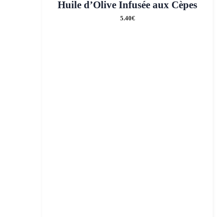
Huile d’Olive Infusée aux Cèpes
5.40
€