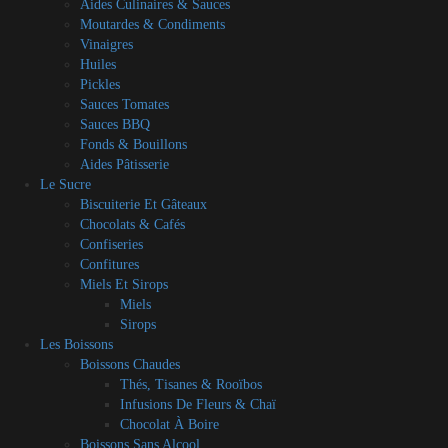
Aides Culinaires & Sauces
Moutardes & Condiments
Vinaigres
Huiles
Pickles
Sauces Tomates
Sauces BBQ
Fonds & Bouillons
Aides Pâtisserie
Le Sucre
Biscuiterie Et Gâteaux
Chocolats & Cafés
Confiseries
Confitures
Miels Et Sirops
Miels
Sirops
Les Boissons
Boissons Chaudes
Thés, Tisanes & Rooïbos
Infusions De Fleurs & Chaï
Chocolat À Boire
Boissons Sans Alcool