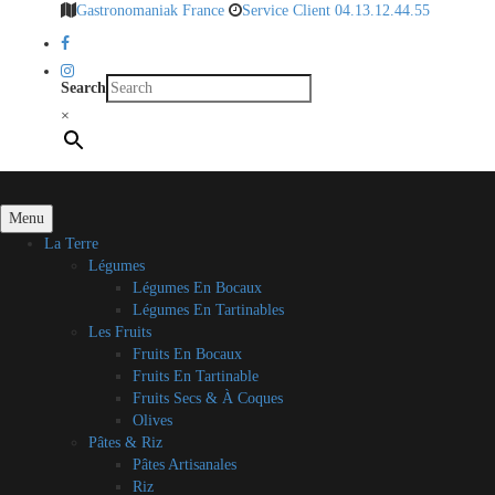
Gastronomaniak France
Service Client 04.13.12.44.55
Search
×
Menu
La Terre
Légumes
Légumes En Bocaux
Légumes En Tartinables
Les Fruits
Fruits En Bocaux
Fruits En Tartinable
Fruits Secs & À Coques
Olives
Pâtes & Riz
Pâtes Artisanales
Riz