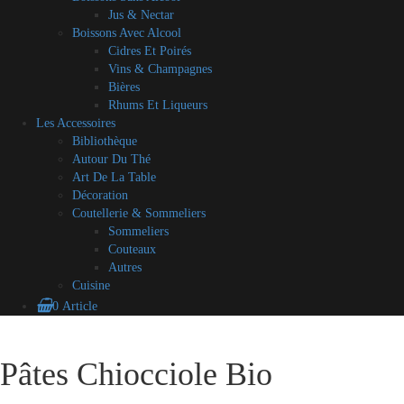
Jus & Nectar
Boissons Avec Alcool
Cidres Et Poirés
Vins & Champagnes
Bières
Rhums Et Liqueurs
Les Accessoires
Bibliothèque
Autour Du Thé
Art De La Table
Décoration
Coutellerie & Sommeliers
Sommeliers
Couteaux
Autres
Cuisine
0 Article
Blog
A
Contact
Mon
CGV
Mes
Skip
propos
compte
partenaires
to
Pâtes Chiocciole Bio
content