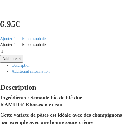
6.95
€
Ajouter à la liste de souhaits
Ajouter à la liste de souhaits
Pâtes
Chiocciole
Add to cart
Bio
Description
quantity
Additional information
Description
Ingrédients : Semoule bio de blé dur
KAMUT
®
Khorasan et eau
Cette variété de pâtes est idéale avec des champignons
par exemple avec une bonne sauce crème