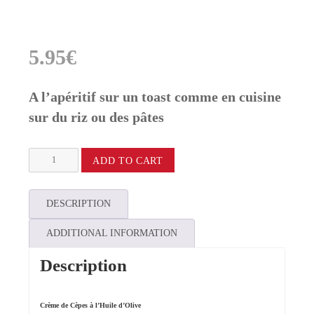
5.95
€
A l’apéritif sur un toast comme en cuisine
sur du riz ou des pâtes
Crème
ADD TO CART
de
Cèpes
à
l'Huile
DESCRIPTION
d'Olive
quantity
ADDITIONAL INFORMATION
Description
Crème de Cèpes à l’Huile d’Olive