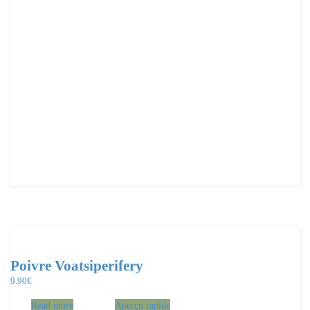
Poivre Voatsiperifery
9.90
€
Read more
Aperçu rapide