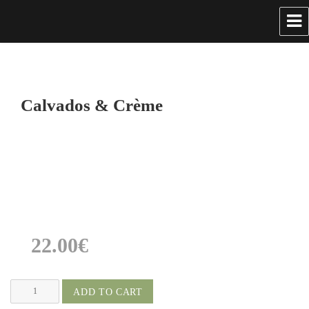
Calvados & Crème
22.00
€
Calvados
ADD TO CART
&
Crème