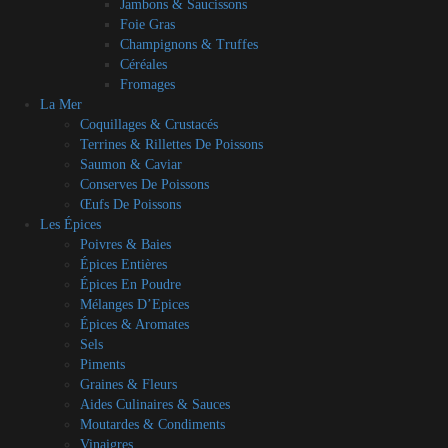
Jambons & Saucissons
Foie Gras
Champignons & Truffes
Céréales
Fromages
La Mer
Coquillages & Crustacés
Terrines & Rillettes De Poissons
Saumon & Caviar
Conserves De Poissons
Œufs De Poissons
Les Épices
Poivres & Baies
Épices Entières
Épices En Poudre
Mélanges D’Epices
Épices & Aromates
Sels
Piments
Graines & Fleurs
Aides Culinaires & Sauces
Moutardes & Condiments
Vinaigres