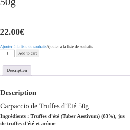
50g
22.00
€
Ajouter à la liste de souhaits
Ajouter à la liste de souhaits
Carpaccio
Add to cart
de
Truffes
d'Eté
Description
50g
quantity
Description
Carpaccio de Truffes d’Eté 50g
Ingrédients : Truffes d’été (Tuber Aestivum) (83%), jus
de truffes d’été et arôme