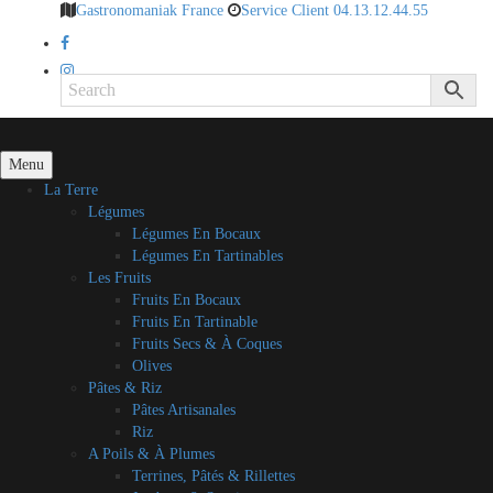
Gastronomaniak France
Service Client 04.13.12.44.55
Menu
La Terre
Légumes
Légumes En Bocaux
Légumes En Tartinables
Les Fruits
Fruits En Bocaux
Fruits En Tartinable
Fruits Secs & À Coques
Olives
Pâtes & Riz
Pâtes Artisanales
Riz
A Poils & À Plumes
Terrines, Pâtés & Rillettes