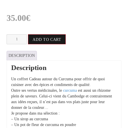
35.00
€
Coffret
ADD TO CART
Cadeau
autour
du
DESCRIPTION
Curcuma
quantity
Description
Un coffret Cadeau autour du Curcuma pour offrir de quoi
cuisiner avec des épices et condiments de qualité.
Outre ses vertus médicinales, le
curcuma
est aussi un rhizome
plein de saveurs. Celui-ci vient du Cambodge et contrairement
aux idées reçues, il n’est pas dans vos plats juste pour leur
donner de la couleur…
Je propose dans ma sélection :
– Un sirop au curcuma
– Un pot de fleur de curcuma en poudre