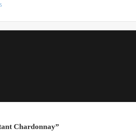
5
La Terre
La M
stant Chardonnay”