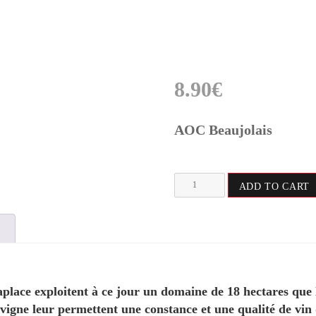
8.90
€
AOC Beaujolais
Domaine
ADD TO CART
du
Moulin
Berger
"L'Instant
Chardonnay"
quantity
lace exploitent à ce jour un domaine de 18 hectares que l
 vigne leur permettent une constance et une qualité de vin d