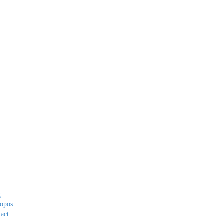
ens utiles
g
ropos
act