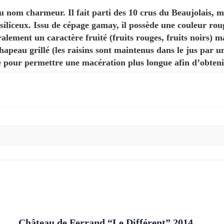
nom charmeur. Il fait parti des 10 crus du Beaujolais, mais
 siliceux. Issu de cépage gamay, il possède une couleur rou
ralement un caractère fruité (fruits rouges, fruits noirs) m
chapeau grillé (les raisins sont maintenus dans le jus par u
ge pour permettre une macération plus longue afin d’obteni
Château de Ferrand “Le Différent” 2014