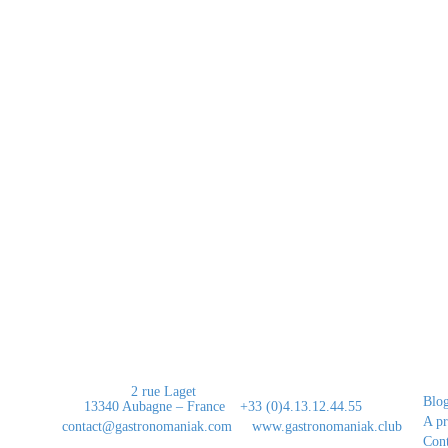
os
Contact
Li
is en
2 rue Laget
tion.
Blo
13340 Aubagne – France
+33 (0)4.13.12.44.55
éré…
A p
contact@gastronomaniak.com
www.gastronomaniak.club
Cont