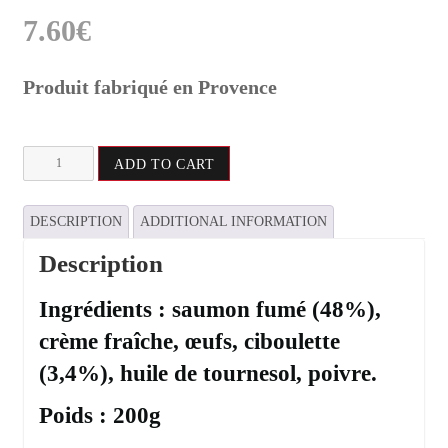
7.60
€
Produit fabriqué en Provence
Terrine
ADD TO CART
de
Saumon
Fumé
DESCRIPTION
ADDITIONAL INFORMATION
à
la
Ciboulette
Description
quantity
Ingrédients : saumon fumé (48%),
crème fraîche, œufs, ciboulette
(3,4%), huile de tournesol, poivre.
Poids : 200g