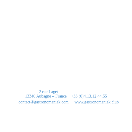
A propos
Passionnée par l’univers de la gastronomie, je suis en perpétuelle
recherche de produits d’artisans d’exception. L’excellence est de mise et
le “Waouh” mon mot préféré…
Contact
2 rue Laget
13340 Aubagne – France
+33 (0)4.13.12.44.55
contact@gastronomaniak.com
www.gastronomaniak.club
Liens utiles