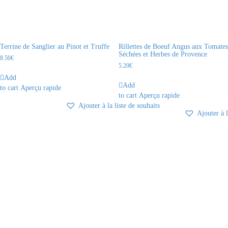
Terrine de Sanglier au Pinot et Truffe
Rillettes de Boeuf Angus aux Tomates
Séchées et Herbes de Provence
8.50
€
5.20
€
Add
Add
to cart
Aperçu rapide
to cart
Aperçu rapide
Ajouter à la liste de souhaits
Ajouter à l