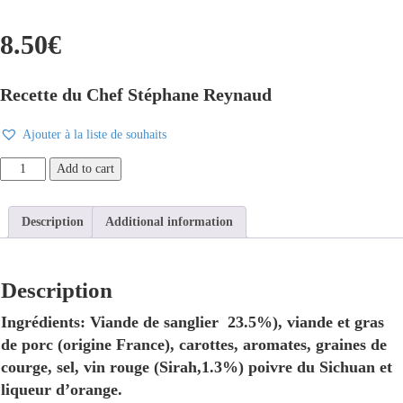
8.50
€
Recette du Chef Stéphane Reynaud
Ajouter à la liste de souhaits
Verrine
Add to cart
"Sanglier
à
l'Ivrogne"
Description
Additional information
quantity
Description
Ingrédients: Viande de sanglier 23.5%), viande et gras
de porc (origine France), carottes, aromates, graines de
courge, sel, vin rouge (Sirah,1.3%) poivre du Sichuan et
liqueur d’orange.