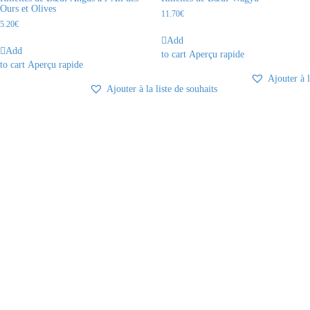
Ours et Olives
11.70
€
5.20
€
Add
Add
to cart
Aperçu rapide
to cart
Aperçu rapide
Ajouter à l
Ajouter à la liste de souhaits