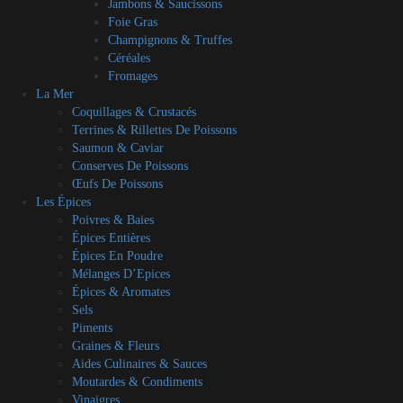
Jambons & Saucissons
Foie Gras
Champignons & Truffes
Céréales
Fromages
La Mer
Coquillages & Crustacés
Terrines & Rillettes De Poissons
Saumon & Caviar
Conserves De Poissons
Œufs De Poissons
Les Épices
Poivres & Baies
Épices Entières
Épices En Poudre
Mélanges D’Epices
Épices & Aromates
Sels
Piments
Graines & Fleurs
Aides Culinaires & Sauces
Moutardes & Condiments
Vinaigres