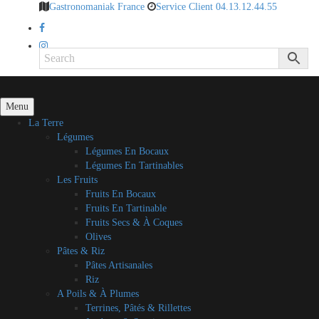
Gastronomaniak France
Service Client 04.13.12.44.55
Menu
La Terre
Légumes
Légumes En Bocaux
Légumes En Tartinables
Les Fruits
Fruits En Bocaux
Fruits En Tartinable
Fruits Secs & À Coques
Olives
Pâtes & Riz
Pâtes Artisanales
Riz
A Poils & À Plumes
Terrines, Pâtés & Rillettes