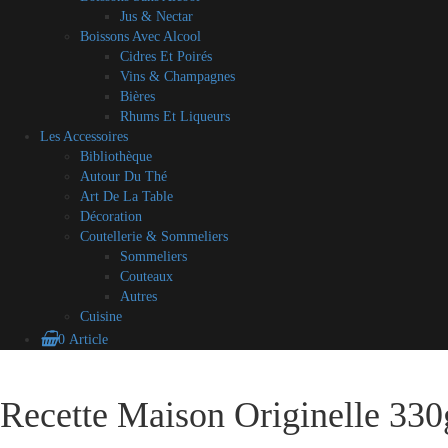
Jus & Nectar
Boissons Avec Alcool
Cidres Et Poirés
Vins & Champagnes
Bières
Rhums Et Liqueurs
Les Accessoires
Bibliothèque
Autour Du Thé
Art De La Table
Décoration
Coutellerie & Sommeliers
Sommeliers
Couteaux
Autres
Cuisine
0 Article
Blog
A
Contact
Mon
CGV
Mes
Skip
propos
compte
partenaires
to
Recette Maison Originelle 330
content