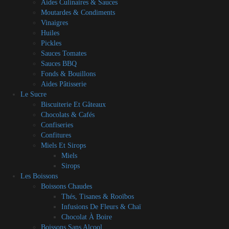
Aides Culinaires & Sauces
Moutardes & Condiments
Vinaigres
Huiles
Pickles
Sauces Tomates
Sauces BBQ
Fonds & Bouillons
Aides Pâtisserie
Le Sucre
Biscuiterie Et Gâteaux
Chocolats & Cafés
Confiseries
Confitures
Miels Et Sirops
Miels
Sirops
Les Boissons
Boissons Chaudes
Thés, Tisanes & Rooïbos
Infusions De Fleurs & Chaï
Chocolat À Boire
Boissons Sans Alcool