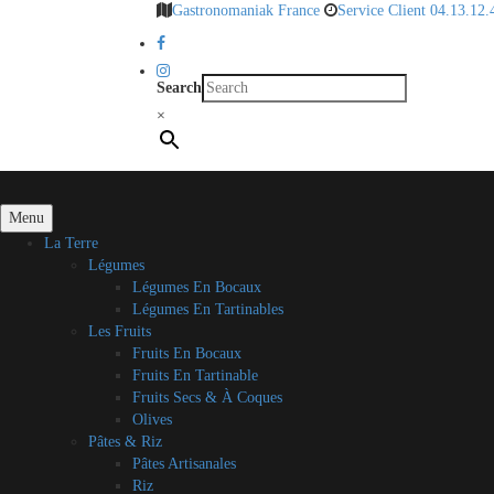
Gastronomaniak France
Service Client 04.13.12.
Search
×
Menu
La Terre
Légumes
Légumes En Bocaux
Légumes En Tartinables
Les Fruits
Fruits En Bocaux
Fruits En Tartinable
Fruits Secs & À Coques
Olives
Pâtes & Riz
Pâtes Artisanales
Riz