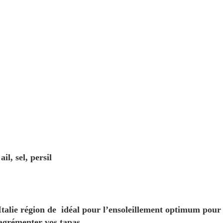
il, sel, persil
’Italie région de idéal pour l’ensoleillement optimum pour
 agrémenter vos tapas.