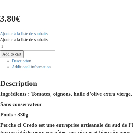
3.80
€
Ajouter à la liste de souhaits
Ajouter à la liste de souhaits
Recette
Maison
Add to cart
Originelle
Description
330g
Additional information
quantity
Description
Ingrédients : Tomates, oignons, huile d’olive extra vierge, a
Sans conservateur
Poids : 330g
Perche ci Credo est une entreprise artisanale du sud de l
texture idéale pour vos pâtes, vos pizzas et bien sûr pour