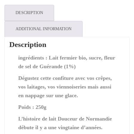
à
la
DESCRIPTION
Fleur
de
Sel
ADDITIONAL INFORMATION
quantity
Description
ingrédients : Lait fermier bio, sucre, fleur
de sel de Guérande (1%)
Dégustez cette confiture avec vos crêpes,
vos laitages, vos viennoiseries mais aussi
en nappage sur une glace.
Poids : 250g
L’histoire de lait Douceur de Normandie
débute il y a une vingtaine d’années.