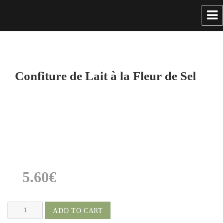
Confiture de Lait à la Fleur de Sel
5.60
€
Confiture
ADD TO CART
de
Lait