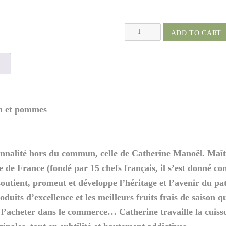
ADD TO CART
on et pommes
nnalité hors du commun, celle de Catherine Manoël. Maît
e de France (fondé par 15 chefs français, il s’est donné c
outient, promeut et développe l’héritage et l’avenir du pat
its d’excellence et les meilleurs fruits frais de saison qu
 l’acheter dans le commerce… Catherine travaille la cuiss