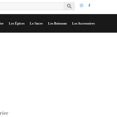
er
Les Épices
Le Sucre
Les Boissons
Les Accessoires
rier