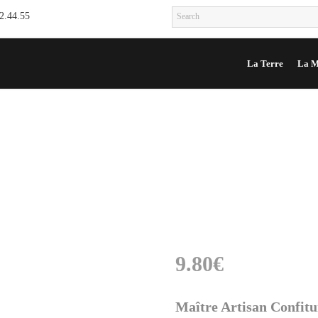
12.44.55
La Terre
La M
9.80
€
Maître Artisan Confitu