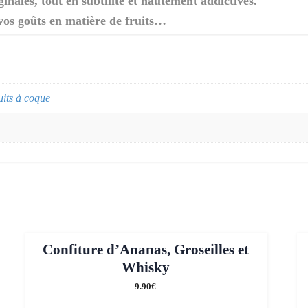
ginales, tout en subtilité et hautement addictives.
 vos goûts en matière de fruits…
uits à coque
Confiture d’Ananas, Groseilles et
Whisky
9.90
€