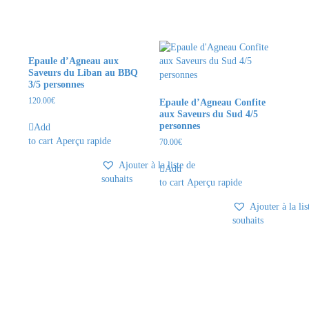
Epaule d’Agneau aux
Saveurs du Liban au BBQ
3/5 personnes
120.00
€
Epaule d’Agneau Confite
aux Saveurs du Sud 4/5
personnes
Add
to cart
Aperçu rapide
70.00
€
Ajouter à la liste de
Add
souhaits
to cart
Aperçu rapide
Ajouter à la lis
souhaits