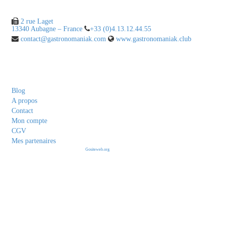
2 rue Laget
13340 Aubagne – France
+33 (0)4.13.12.44.55
contact@gastronomaniak.com
www.gastronomaniak.club
Liens utiles
Blog
A propos
Contact
Mon compte
CGV
Mes partenaires
© 2020 - 2021. All Rights Reserved By
Gositeweb.org