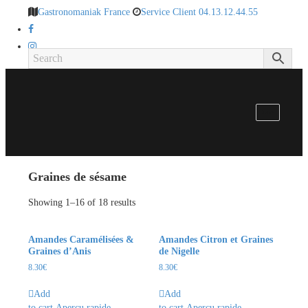
Gastronomaniak France
Service Client 04.13.12.44.55
Menu
Graines de sésame
Showing 1–16 of 18 results
Amandes Caramélisées &
Amandes Citron et Graines
Graines d’Anis
de Nigelle
8.30
€
8.30
€
Add
Add
to cart
Aperçu rapide
to cart
Aperçu rapide