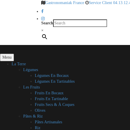
Gastronomaniak France
Service Client 04.13.12.
Search
×
Menu
La Terre
Légumes
Légumes En Bocaux
Légumes En Tartinables
Les Fruits
Fruits En Bocaux
Fruits En Tartinable
Fruits Secs & À Coques
Olives
Pâtes & Riz
Pâtes Artisanales
Riz