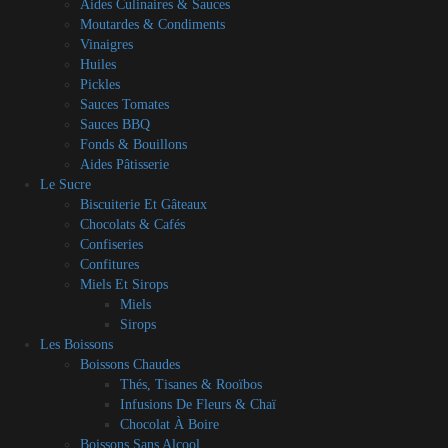
Aides Culinaires & Sauces
Moutardes & Condiments
Vinaigres
Huiles
Pickles
Sauces Tomates
Sauces BBQ
Fonds & Bouillons
Aides Pâtisserie
Le Sucre
Biscuiterie Et Gâteaux
Chocolats & Cafés
Confiseries
Confitures
Miels Et Sirops
Miels
Sirops
Les Boissons
Boissons Chaudes
Thés, Tisanes & Rooïbos
Infusions De Fleurs & Chaï
Chocolat À Boire
Boissons Sans Alcool