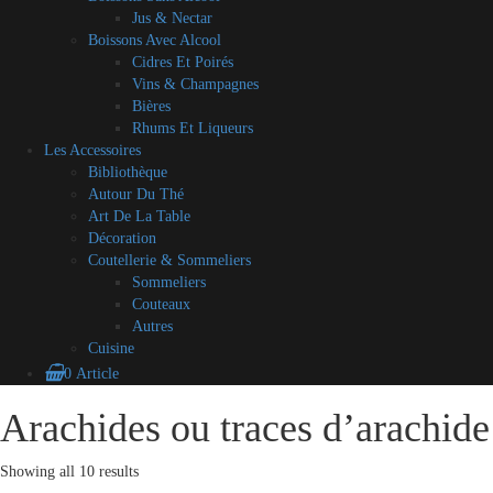
Jus & Nectar
Boissons Avec Alcool
Cidres Et Poirés
Vins & Champagnes
Bières
Rhums Et Liqueurs
Les Accessoires
Bibliothèque
Autour Du Thé
Art De La Table
Décoration
Coutellerie & Sommeliers
Sommeliers
Couteaux
Autres
Cuisine
0 Article
Blog
A
Contact
Mon
CGV
Mes
Arachides ou traces d’arachide
Skip
propos
compte
partenaires
to
content
Showing all 10 results