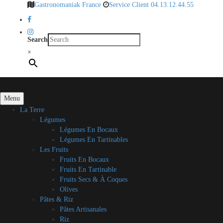
Gastronomaniak France
Service Client 04.13.12.44.55
Search
×
Menu
La Terre
Légumes
Légumes En Bocaux
Légumes En Tartinables
Les Fruits
Fruits En Bocaux
Fruits En Tartinable
Fruits Secs & À Coques
Olives
Pâtes & Riz
Pâtes Artisanales
Riz