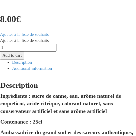
8.00
€
Ajouter à la liste de souhaits
Ajouter à la liste de souhaits
Sirop
de
Add to cart
Coquelicot
Description
quantity
Additional information
Description
Ingrédients : sucre de canne, eau, arôme naturel de
coquelicot, acide citrique, colorant naturel, sans
conservateur artificiel et sans arôme artificiel
Contenance : 25cl
Ambassadrice du grand sud et des saveurs authentiques,