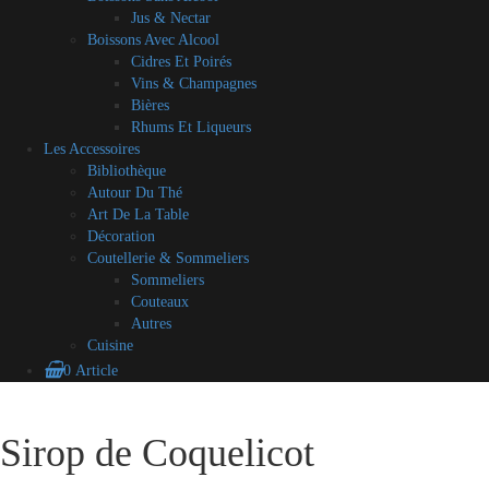
Jus & Nectar
Boissons Avec Alcool
Cidres Et Poirés
Vins & Champagnes
Bières
Rhums Et Liqueurs
Les Accessoires
Bibliothèque
Autour Du Thé
Art De La Table
Décoration
Coutellerie & Sommeliers
Sommeliers
Couteaux
Autres
Cuisine
0 Article
Blog
A
Contact
Mon
CGV
Mes
Skip
propos
compte
partenaires
to
Sirop de Coquelicot
content