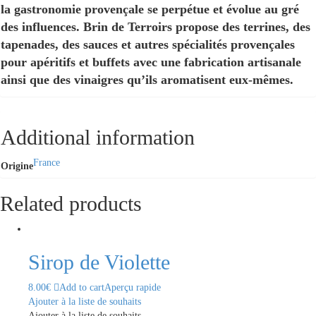
la gastronomie provençale se perpétue et évolue au gré
des influences. Brin de Terroirs propose des terrines, des
tapenades, des sauces et autres spécialités provençales
pour apéritifs et buffets avec une fabrication artisanale
ainsi que des vinaigres qu’ils aromatisent eux-mêmes.
Additional information
France
Origine
Related products
Sirop de Violette
8.00
€
Add to cart
Aperçu rapide
Ajouter à la liste de souhaits
Ajouter à la liste de souhaits