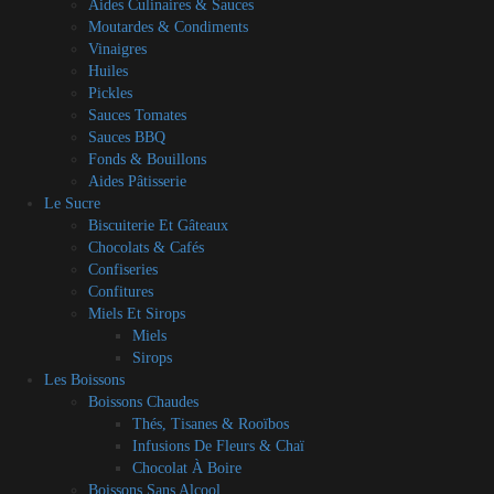
Aides Culinaires & Sauces
Moutardes & Condiments
Vinaigres
Huiles
Pickles
Sauces Tomates
Sauces BBQ
Fonds & Bouillons
Aides Pâtisserie
Le Sucre
Biscuiterie Et Gâteaux
Chocolats & Cafés
Confiseries
Confitures
Miels Et Sirops
Miels
Sirops
Les Boissons
Boissons Chaudes
Thés, Tisanes & Rooïbos
Infusions De Fleurs & Chaï
Chocolat À Boire
Boissons Sans Alcool