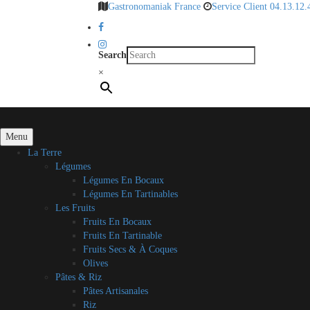
Gastronomaniak France
Service Client 04.13.12.
Search
×
Menu
La Terre
Légumes
Légumes En Bocaux
Légumes En Tartinables
Les Fruits
Fruits En Bocaux
Fruits En Tartinable
Fruits Secs & À Coques
Olives
Pâtes & Riz
Pâtes Artisanales
Riz