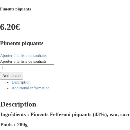
Piments piquants
6.20
€
Piments piquants
Ajouter à la liste de souhaits
Ajouter à la liste de souhaits
Fefferoni
quantity
Add to cart
Description
Additional information
Description
Ingrédients : Piments Fefferoni piquants (43%), eau, sucre
Poids : 280g