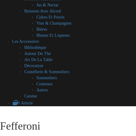
Jus & Nectar
Boissons Avec Alcool
Cidres Et Poirés
Vins & Champagnes
Bières
Rhums Et Liqueurs
Les Accessoires
Bibliothèque
Autour Du Thé
Art De La Table
Décoration
Coutellerie & Sommeliers
Sommeliers
Couteaux
Autres
Cuisine
0 Article
Blog
A
Contact
Mon
CGV
Mes
Skip
propos
compte
partenaires
to
Fefferoni
content