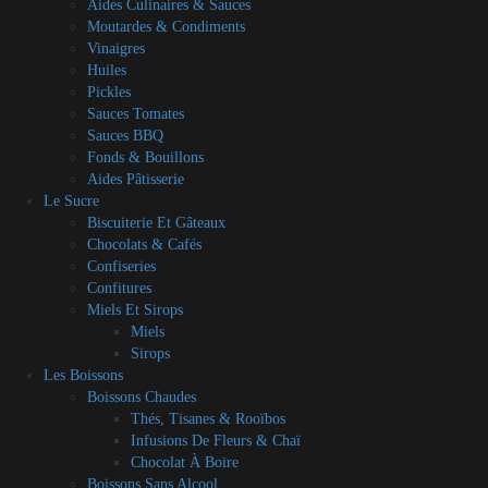
Aides Culinaires & Sauces
Moutardes & Condiments
Vinaigres
Huiles
Pickles
Sauces Tomates
Sauces BBQ
Fonds & Bouillons
Aides Pâtisserie
Le Sucre
Biscuiterie Et Gâteaux
Chocolats & Cafés
Confiseries
Confitures
Miels Et Sirops
Miels
Sirops
Les Boissons
Boissons Chaudes
Thés, Tisanes & Rooïbos
Infusions De Fleurs & Chaï
Chocolat À Boire
Boissons Sans Alcool