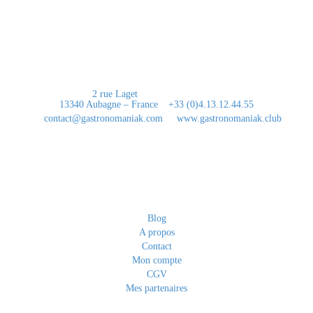
le “Waouh” mon mot préféré…
Contact
2 rue Laget
13340 Aubagne – France
+33 (0)4.13.12.44.55
contact@gastronomaniak.com
www.gastronomaniak.club
Liens utiles
Blog
A propos
Contact
Mon compte
CGV
Mes partenaires