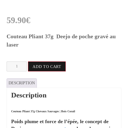
59.90
€
Couteau Pliant 37g Deejo de poche gravé au
laser
Couteau
ADD TO CART
Pliant
37g
Chevaux
DESCRIPTION
Sauvages
|
Bois
Description
Corail
quantity
Couteau Pliant 37g Chevaux Sauvages | Bois Corail
Poids plume et force de l’épée, le concept de