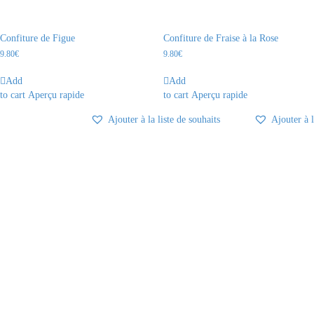
Confiture de Figue
Confiture de Fraise à la Rose
9.80
€
9.80
€
Add
Add
to cart
Aperçu rapide
to cart
Aperçu rapide
Ajouter à la liste de souhaits
Ajouter à l