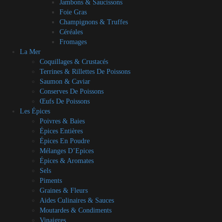
Jambons & Saucissons
Foie Gras
Champignons & Truffes
Céréales
Fromages
La Mer
Coquillages & Crustacés
Terrines & Rillettes De Poissons
Saumon & Caviar
Conserves De Poissons
Œufs De Poissons
Les Épices
Poivres & Baies
Épices Entières
Épices En Poudre
Mélanges D’Epices
Épices & Aromates
Sels
Piments
Graines & Fleurs
Aides Culinaires & Sauces
Moutardes & Condiments
Vinaigres