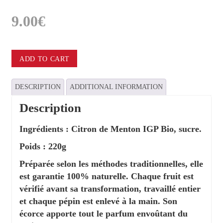
9.00
€
Confiture
ADD TO CART
de
Citron
de
DESCRIPTION
ADDITIONAL INFORMATION
Menton
IGP
Bio
Description
quantity
Ingrédients : Citron de Menton IGP Bio, sucre.
Poids : 220g
Préparée selon les méthodes traditionnelles, elle
est garantie 100% naturelle. Chaque fruit est
vérifié avant sa transformation, travaillé entier
et chaque pépin est enlevé à la main. Son
écorce apporte tout le parfum envoûtant du