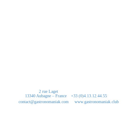
A propos
Passionnée par l’univers de la gastronomie, je suis en perpétuelle
recherche de produits d’artisans d’exception. L’excellence est de mise et
le “Waouh” mon mot préféré…
Contact
2 rue Laget
13340 Aubagne – France
+33 (0)4.13.12.44.55
contact@gastronomaniak.com
www.gastronomaniak.club
Liens utiles