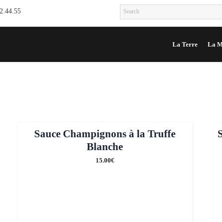
12.44.55
La Terre
La M
Sauce Champignons à la Truffe
Blanche
15.00
€