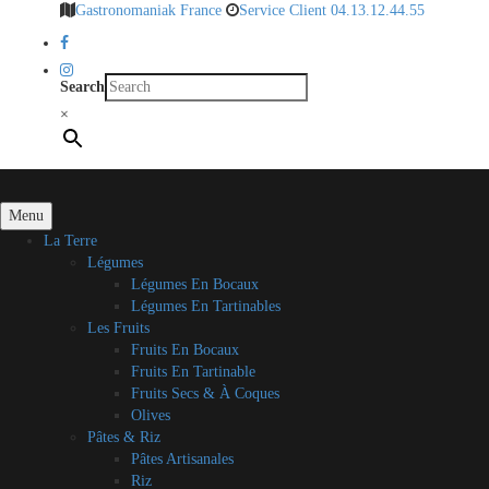
Gastronomaniak France
Service Client 04.13.12.44.55
Search
×
Menu
La Terre
Légumes
Légumes En Bocaux
Légumes En Tartinables
Les Fruits
Fruits En Bocaux
Fruits En Tartinable
Fruits Secs & À Coques
Olives
Pâtes & Riz
Pâtes Artisanales
Riz