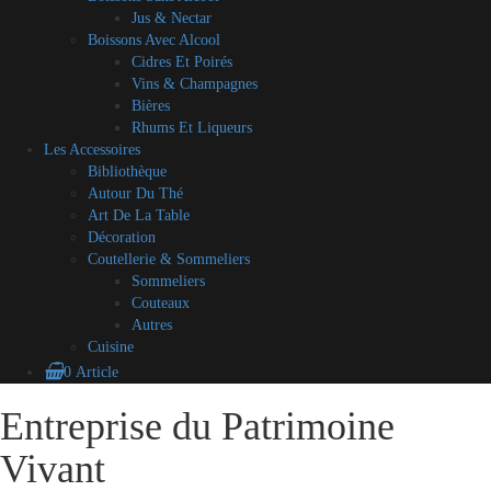
Jus & Nectar
Boissons Avec Alcool
Cidres Et Poirés
Vins & Champagnes
Bières
Rhums Et Liqueurs
Les Accessoires
Bibliothèque
Autour Du Thé
Art De La Table
Décoration
Coutellerie & Sommeliers
Sommeliers
Couteaux
Autres
Cuisine
0 Article
Blog
A
Contact
Mon
CGV
Mes
Entreprise du Patrimoine
Skip
propos
compte
partenaires
to
Vivant
content