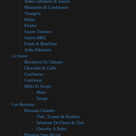
Aides Culinaires & Sauces
Moutardes & Condiments
Vinaigres
Huiles
Pickles
Sauces Tomates
Sauces BBQ
Fonds & Bouillons
Aides Pâtisserie
Le Sucre
Biscuiterie Et Gâteaux
Chocolats & Cafés
Confiseries
Confitures
Miels Et Sirops
Miels
Sirops
Les Boissons
Boissons Chaudes
Thés, Tisanes & Rooïbos
Infusions De Fleurs & Chaï
Chocolat À Boire
Boissons Sans Alcool