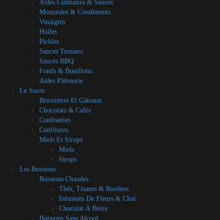
Aides Culinaires & Sauces
Moutardes & Condiments
Vinaigres
Huiles
Pickles
Sauces Tomates
Sauces BBQ
Fonds & Bouillons
Aides Pâtisserie
Le Sucre
Biscuiterie Et Gâteaux
Chocolats & Cafés
Confiseries
Confitures
Miels Et Sirops
Miels
Sirops
Les Boissons
Boissons Chaudes
Thés, Tisanes & Rooïbos
Infusions De Fleurs & Chaï
Chocolat À Boire
Boissons Sans Alcool