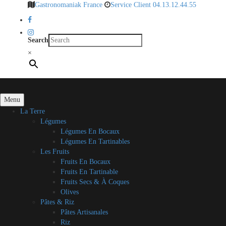
Gastronomaniak France
Service Client 04.13.12.44.55
Search
×
Menu
La Terre
Légumes
Légumes En Bocaux
Légumes En Tartinables
Les Fruits
Fruits En Bocaux
Fruits En Tartinable
Fruits Secs & À Coques
Olives
Pâtes & Riz
Pâtes Artisanales
Riz