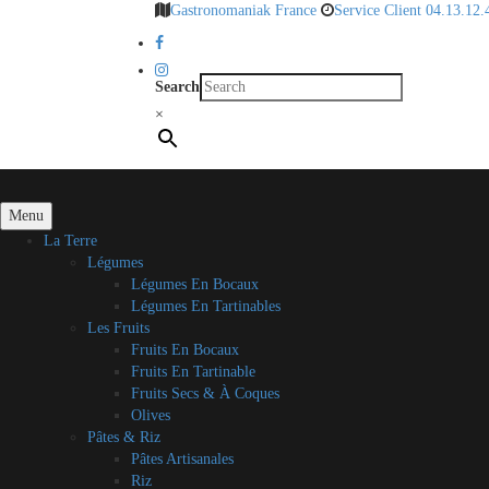
Gastronomaniak France
Service Client 04.13.12.
Search
×
Menu
La Terre
Légumes
Légumes En Bocaux
Légumes En Tartinables
Les Fruits
Fruits En Bocaux
Fruits En Tartinable
Fruits Secs & À Coques
Olives
Pâtes & Riz
Pâtes Artisanales
Riz