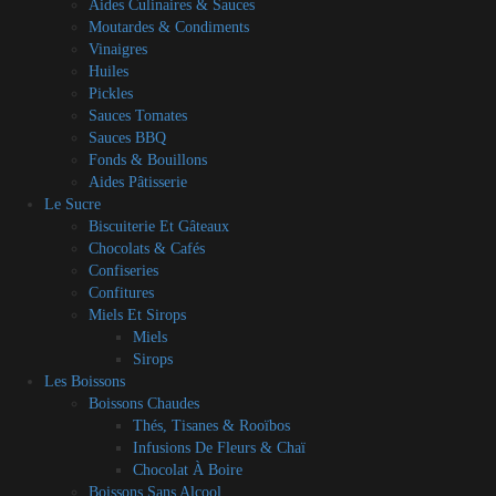
Aides Culinaires & Sauces
Moutardes & Condiments
Vinaigres
Huiles
Pickles
Sauces Tomates
Sauces BBQ
Fonds & Bouillons
Aides Pâtisserie
Le Sucre
Biscuiterie Et Gâteaux
Chocolats & Cafés
Confiseries
Confitures
Miels Et Sirops
Miels
Sirops
Les Boissons
Boissons Chaudes
Thés, Tisanes & Rooïbos
Infusions De Fleurs & Chaï
Chocolat À Boire
Boissons Sans Alcool