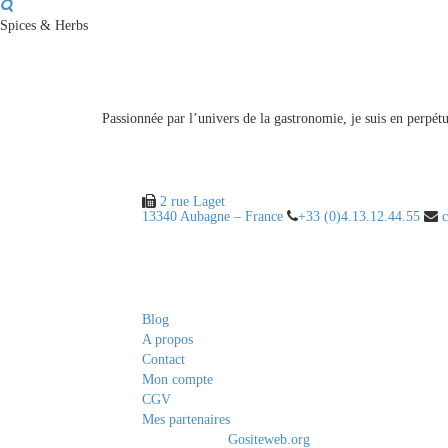
Spices & Herbs
A propos
Passionnée par l’univers de la gastronomie, je suis en perpé
Contact
2 rue Laget
13340 Aubagne – France
+33 (0)4.13.12.44.55
c
Liens utiles
Blog
A propos
Contact
Mon compte
CGV
Mes partenaires
© 2020 - 2021. All Rights Reserved By
Gositeweb.org