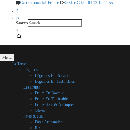
Gastronomaniak France
Service Client 04.13.12.44.55
Search
×
Menu
La Terre
Légumes
Légumes En Bocaux
Légumes En Tartinables
Les Fruits
Fruits En Bocaux
Fruits En Tartinable
Fruits Secs & À Coques
Olives
Pâtes & Riz
Pâtes Artisanales
Riz