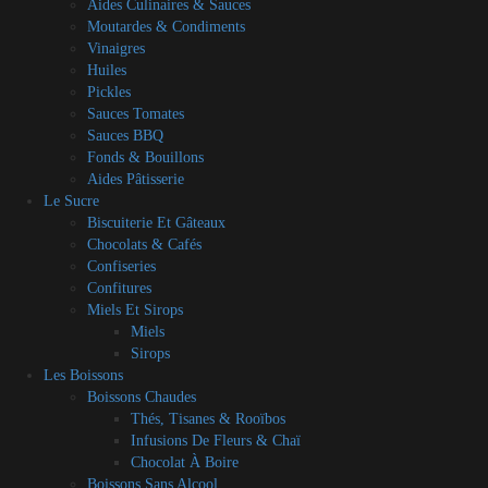
Aides Culinaires & Sauces
Moutardes & Condiments
Vinaigres
Huiles
Pickles
Sauces Tomates
Sauces BBQ
Fonds & Bouillons
Aides Pâtisserie
Le Sucre
Biscuiterie Et Gâteaux
Chocolats & Cafés
Confiseries
Confitures
Miels Et Sirops
Miels
Sirops
Les Boissons
Boissons Chaudes
Thés, Tisanes & Rooïbos
Infusions De Fleurs & Chaï
Chocolat À Boire
Boissons Sans Alcool