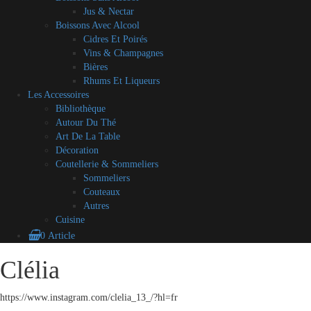
Jus & Nectar
Boissons Avec Alcool
Cidres Et Poirés
Vins & Champagnes
Bières
Rhums Et Liqueurs
Les Accessoires
Bibliothèque
Autour Du Thé
Art De La Table
Décoration
Coutellerie & Sommeliers
Sommeliers
Couteaux
Autres
Cuisine
0 Article
Blog
A
Contact
Mon
CGV
Mes
Clélia
Skip
propos
compte
partenaires
to
content
https://www.instagram.com/clelia_13_/?hl=fr